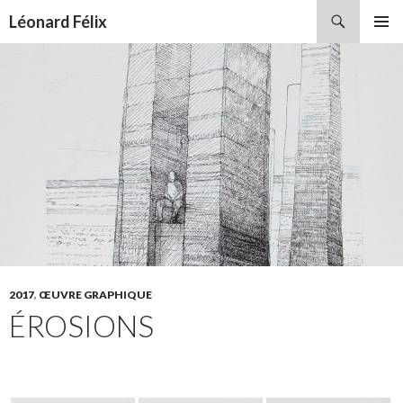
Recherche
Léonard Félix
ALLER
MENU
AU
PRINCI
CONTENU
2017
,
ŒUVRE GRAPHIQUE
ÉROSIONS