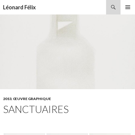
Recherche
Léonard Félix
ALLER
MENU
AU
PRINCI
CONTENU
2013
,
ŒUVRE GRAPHIQUE
SANCTUAIRES