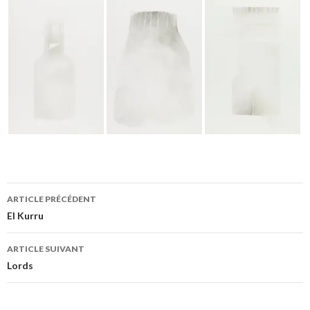
ARTICLE PRÉCÉDENT
Navigation
El Kurru
des
ARTICLE SUIVANT
articles
Lords