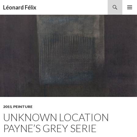
Recherche
Léonard Félix
ALLER
MENU
AU
PRINCI
CONTENU
2011
,
PEINTURE
UNKNOWN LOCATION
PAYNE’S GREY SERIE