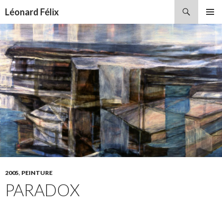
Recherche
Léonard Félix
ALLER
MENU
AU
PRINCI
CONTENU
2005
,
PEINTURE
PARADOX